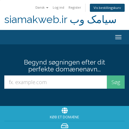
Dansk
Log ind
Register
Vis bestillingskurv
siamakweb.ir سیامک وب
Togg
navig
Begynd søgningen efter dit
perfekte domænenavn...
KØB ET DOMÆNE