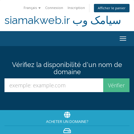
Français
Connexion
Inscription
Afficher le panier
siamakweb.ir سیامک وب
Togg
navig
Vérifiez la disponibilité d'un nom de
domaine
ACHETER UN DOMAINE?