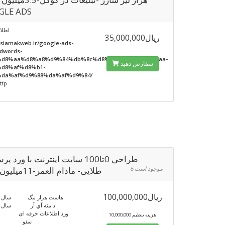
GLE ADS
اطلا
35,000,000ریال
/siamakweb.ir/google-ads-
dwords-
%d8%aa%d8%a8%d9%84%db%8c%d8%ba%d8%a7%d8%aa-
سفارش دهید
d8%af%d8%b1-
da%af%d9%88%da%af%d9%84/
ttp
طراحی 0تا100 سایت اینترنت با ورد 
6 موجود است
طلایی- مادام العمر-11میلیون تومن
100,000,000ریال
هاست هزار مگ سال اول
دامنه آي آر سال اول
ورد اطلاعات حرفه ای 6 صفح
10,000,000 هزینه تنظیم
سئو د