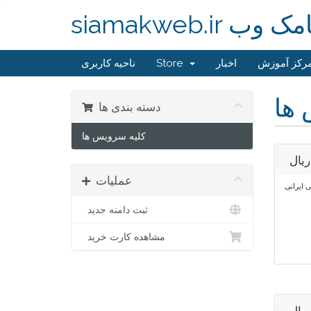
siamak سیامک وب
رکز آموزش
اخبار
Store
ناحیه کاربری
 ها
دسته بندی ها
کلیه سرویس ها
عملیات
 ایرانی
ثبت دامنه جدید
مشاهده کارت خرید
DV- فروش