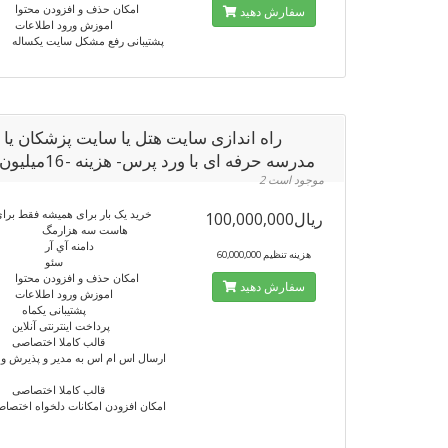
امکان حذف و افزودن محت
سفارش دهید
اموزش ورود اطلاعا
پشتیبانی رفع مشکل سایت یکسا
راه اندازی سایت هتل یا سایت پزشکان یا
مدرسه حرفه ای با ورد پرس- هزینه -16میلیون تومن
2 موجود است
خرید یک بار برای همیشه فقط برای
100,000,000ریال
هاست سه هزارمگ
دامنه آي آر
60,000,000 هزینه تنظیم
سئو د
امکان حذف و افزودن محت
سفارش دهید
اموزش ورود اطلاعا
پشتیبانی یکماه
پرداخت اینترنتی آنل
قالب کاملا اختصا
ارسال اس ام اس به مدیر و پذیرش
قالب کاملا اختصا
امکان افزودن امکانات دلخواه 