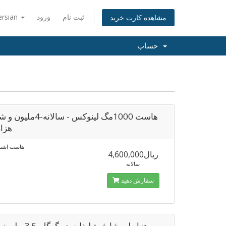
ثبت نام
ورود
ersian
مشاهده کارت خرید
حساب
هاست 1000مگ لینوکس - سالان
هزار
هاست اشترا
4,600,000ریال
سالانه
سفارش دهید
هزار لیر شارژ -تبلیغات در 