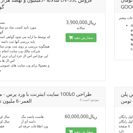
GOO
گو
عات بیشتر
3,900,000ریال
نصب
/
مورد تایید کسب نماد دو ستار
سالانه
a
SSL
که توسط ما ارایه می شود گواهی است 
سفارش دهید
%
پایه بررسی آنها ثبت دامنه
%
هیچگونه بررسی بر روی ثبت بودن سازم
h
شرکت مالک وب سایت انجام ن
این نوع اس اس ال جزء ارزان ترین ا
اس ال ها م
و معمولا برای وب سایت های عمومی 
م
پرس پلن
طراحی 0تا100 سایت اینترنت با ورد پرس - 
6 موجود است
العمر-6 ملیون تومن
.
60,000,000ریال
 رایگان
هاست پانصد مگ سال اول ر
 رایگان
دامنه آي آر سال اول 
ه
ورد اطلاعات حرفه ای فقط
ارد
سفارش دهید