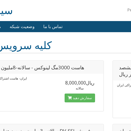
web.ir
P
تماس با ما
وضعیت شبکه
م
کلیه سرویس
ه-4ملیون و ششصد
هاست 3000مگ لینوکس - سالانه-8ملیون ریال
 ریال
ایران- هاست اشتراکی
8,000,000ریال
کی ایران
سالانه
سفارش دهید
گوگل-3.5میلیون تومان
سالانه -3میلیون و نهصد هزار ریال SSL