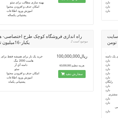
وا دارد
بهینه سازی مطالب برای سئو 
ت دارد
امکان حذف و افزودن محتوا
له دارد
اموزش ورود اطلاعات
پشتیبانی یکساله 
 سایت
راه اندازی فروشگاه کوچک طرح اختصاصی- هز
2 موجود است
یکبار-16میلیون تومن
.
100,000,000ریال
 یک دامنه
خرید یک بار برای همیشه فقط برای ی
 دارد
هاست 2000 مگ دارد
 دارد
دامنه آي آر 
60,000,000 هزینه تنظیم
ارد
سئو دا
وا دارد
امکان حذف و افزودن محتوا
سفارش دهید
ت دارد
اموزش ورود اطلاعات
 رایگان
پشتیبانی یکماه 
این دارد
صی دارد
 و مشتری
دارد
صی دارد
اختصاصی
دارد