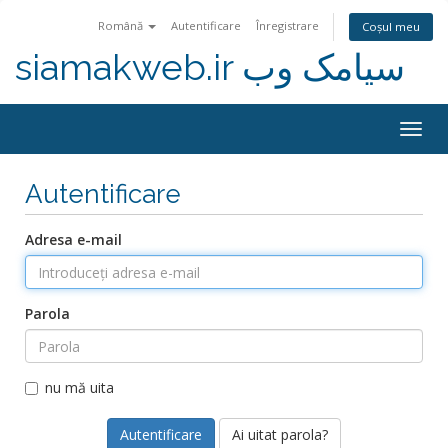
Română
Autentificare
Înregistrare
Coșul meu
siamakweb.ir سیامک وب
Togg
navig
Autentificare
Adresa e-mail
Parola
nu mă uita
Ai uitat parola?