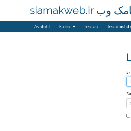
siamakweb.ir وب
Avaleht
Store
Teated
Teadmiste
E-
Sa