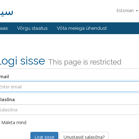
سیامک 
Estonian
baas
Võrgu staatus
Võta meiega ühendust
Logi sisse
This page is restricted
mail
lasõna
Mäleta mind
Unustasid salasõna?