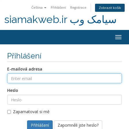
Čeština
Přihlášení
Registrace
Zobrazit košík
siamakweb.ir سیامک وب
Togg
navig
Přihlášení
E-mailová adresa
Heslo
Zapamatovat si mě
Zapomněli jste heslo?