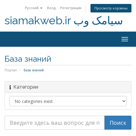
Русский
Вход
Регистрация
Просмотр корзины
siamakweb.ir سیامک وب
Togg
navig
База знаний
Портал
База знаний
Категории