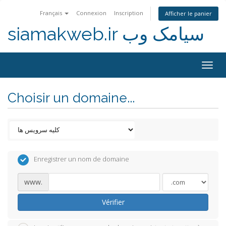
Français
Connexion
Inscription
Afficher le panier
siamakweb.ir سیامک وب
Togg
navig
Choisir un domaine...
Enregistrer un nom de domaine
www.
Vérifier