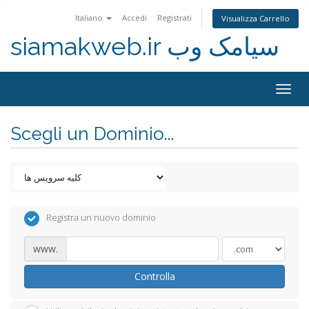
Italiano
Accedi
Registrati
Visualizza Carrello
siamakweb.ir سیامک وب
Togg
navig
Scegli un Dominio...
Registra un nuovo dominio
www.
Controlla