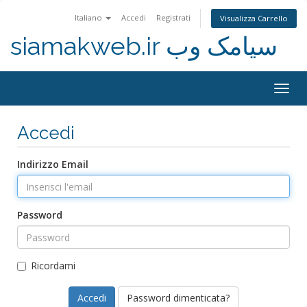
Italiano
Accedi
Registrati
Visualizza Carrello
siamakweb.ir سیامک وب
Togg
navig
Accedi
Indirizzo Email
Password
Ricordami
Password dimenticata?