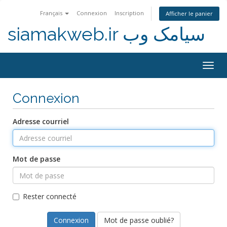
Français
Connexion
Inscription
Afficher le panier
siamakweb.ir سیامک وب
Togg
navig
Connexion
Adresse courriel
Mot de passe
Rester connecté
Mot de passe oublié?