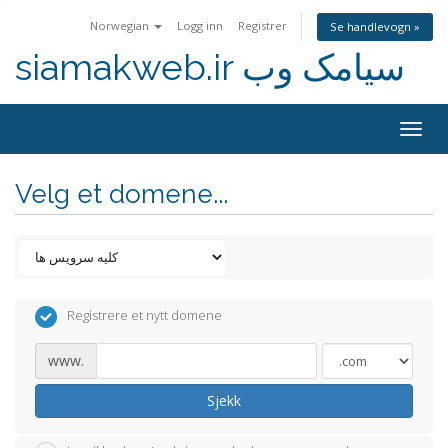
Norwegian
Logg inn
Registrer
Se handlevogn »
siamakweb.ir سیامک وب
Togg
navig
Velg et domene...
Registrere et nytt domene
www.
Sjekk