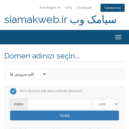
Azerbaijani
Giriş
Qeydiyyat
Səbətə bax
siamakweb.ir سیامک وب
Togg
navig
Domen adınızı seçin...
Yeni domen adı əlavə etmək istəyirəm.
www.
Yoxla