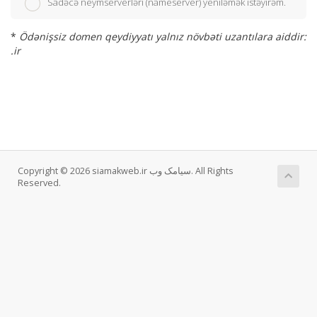
Sadəcə neymserverləri (nameserver) yeniləmək istəyirəm.
*
Ödənişsiz domen qeydiyyatı yalnız növbəti uzantılara aiddir:
.ir
Copyright © 2026 siamakweb.ir سیامک وب. All Rights
Reserved.